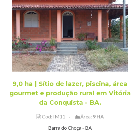
9,0 ha | Sítio de lazer, piscina, área
gourmet e produção rural em Vitória
da Conquista - BA.
Cod: IM11
Área:
9 HA
Barra do Choça - BA