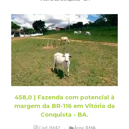
458,0 | Fazenda com potencial à
margem da BR-116 em Vitória da
Conquista - BA.
Cod: IM42
Área:
0 HA