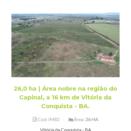
26,0 ha | Área nobre na região do
Capinal, a 16 km de Vitória da
Conquista - BA.
Cod: IM82
Área:
26 HA
Vitória da Conquista - BA